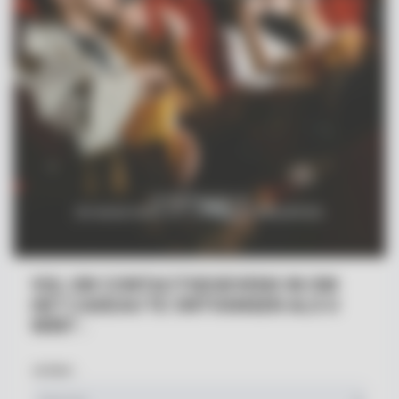
VUL UW CONTACTGEGEVENS IN OM
HET CADEAU TE ONTVANGEN ALS U
WINT :
Je bent...