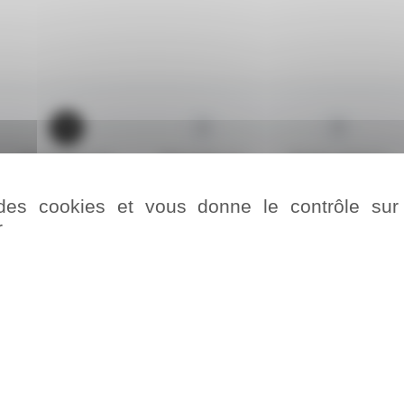
1
2
3
Inscrivez-vous
Répondez au
Bonne chance!
sondage
e des cookies et vous donne le contrôle su
r
COMPLÉTEZ VOS CO
CADEAU EN CAS DE G
Vous êtes...
E-mail*