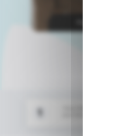
Prochain tirage dans :
Vous mettez vos informations
1
pour l’envoi en cas de gain.