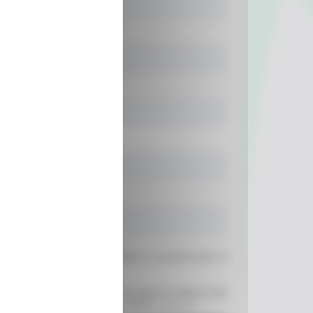
Prenom*
Rue*
Code Postal*
es commerciales des entreprises listées
ici
. Je pourrai retirer ce
ectées sur cette page soient communiquées et traitées par des
rrai retirer ce consentement à tout moment,
cliquez ici