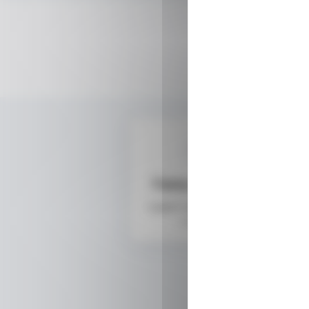
Fanny de Liège
Mat
a gagné 2 places de cinéma
a ga
16/03/2026