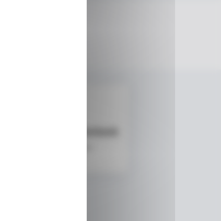
Enriquez de Etterbeek
a gagné un parfum
01/07/2026