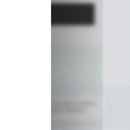
Participer
On croise les doigts ! vous serez contacté,
en cas de gain, par mail ou téléphone