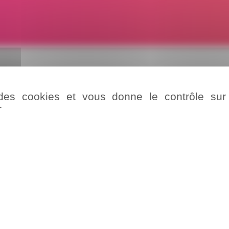
Ce jeu est terminé
e des cookies et vous donne le contrôle su
r