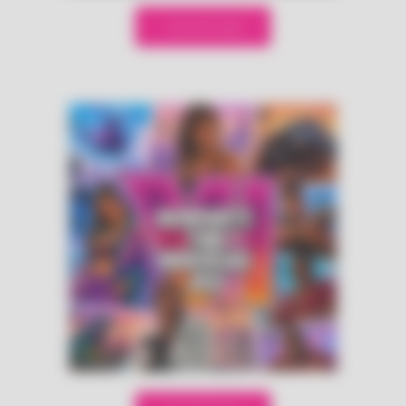
Je participe