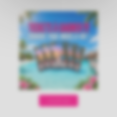
Je participe