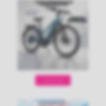
Je participe