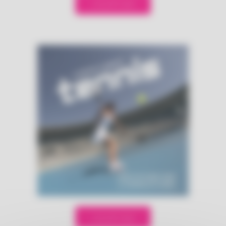
Je participe
Je participe