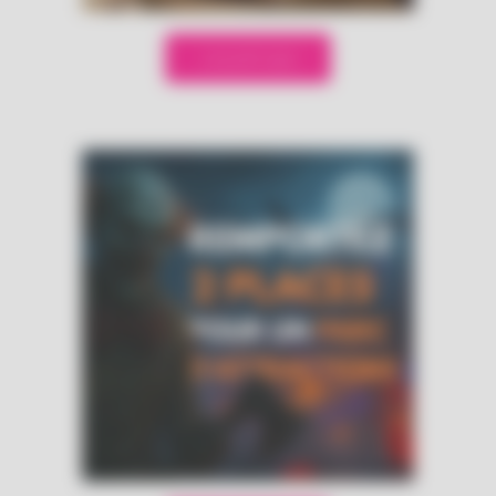
Je participe