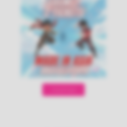
Je participe