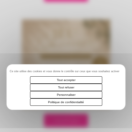
Ce site utilise des cookies et vous donne le contrôle sur ceux que vous souhaitez activer
Tout accepter
Tout refuser
Personnaliser
Politique de confidentialité
Je participe