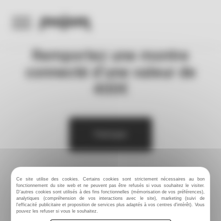
Panneau de gestion des cookies
Le lot à remporter
:
Remportez une montre
connecté d’une valeur de
400€
Participer
Ce site utilise des cookies. Certains cookies sont strictement nécessaires au bon
fonctionnement du site web et ne peuvent pas être refusés si vous souhaitez le visiter.
D'autres cookies sont utilisés à des fins fonctionnelles (mémorisation de vos préférences),
analytiques (compréhension de vos interactions avec le site), marketing (suivi de
l'efficacité publicitaire et proposition de services plus adaptés à vos centres d'intérêt). Vous
pouvez les refuser si vous le souhaitez.