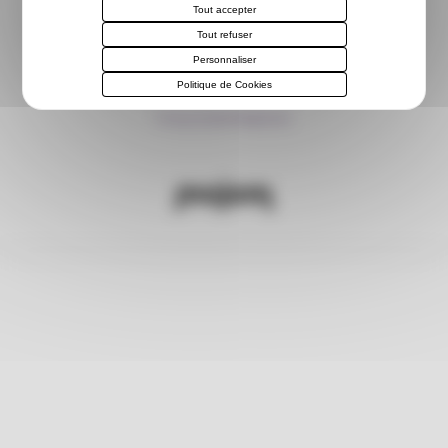
Imprimer
Tout accepter
Tout refuser
Personnaliser
Politique de Cookies
Privacy
Cookies
Règlement